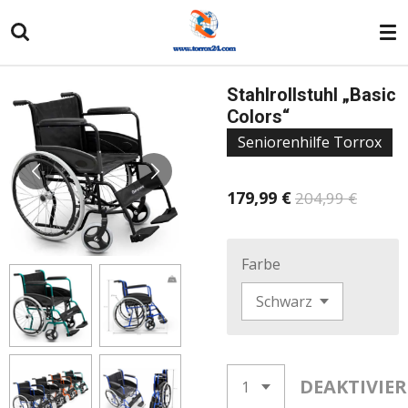
Zum
Hauptinhalt
springen
Stahlrollstuhl „Basic
Colors“
Seniorenhilfe Torrox
179,99 €
204,99 €
Farbe
DEAKTIVIE