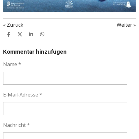
«
Zurück
Weiter
»
T
T
T
T
E
E
E
E
I
I
I
I
L
L
L
L
Kommentar hinzufügen
E
E
E
E
N
N
N
N
Name *
E-Mail-Adresse *
Nachricht *