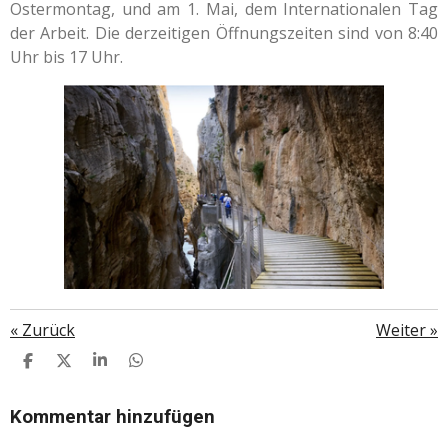
Ostermontag, und am 1. Mai, dem Internationalen Tag
der Arbeit. Die derzeitigen Öffnungszeiten sind von 8:40
Uhr bis 17 Uhr.
«
Zurück
Weiter
»
T
T
T
T
E
E
E
E
I
I
I
I
L
L
L
L
Kommentar hinzufügen
E
E
E
E
N
N
N
N