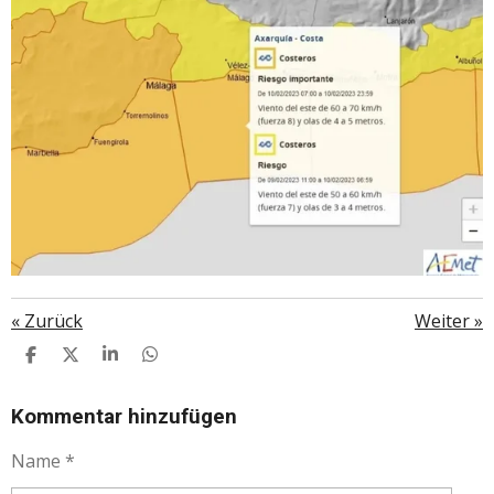
«
Zurück
Weiter
»
T
T
T
T
E
E
E
E
I
I
I
I
L
L
L
L
Kommentar hinzufügen
E
E
E
E
N
N
N
N
Name *