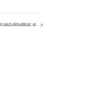
Die Straße von Maro (Nerja) nach Almuñécar, eine der gefährlichsten Strecken Andalusiens
»