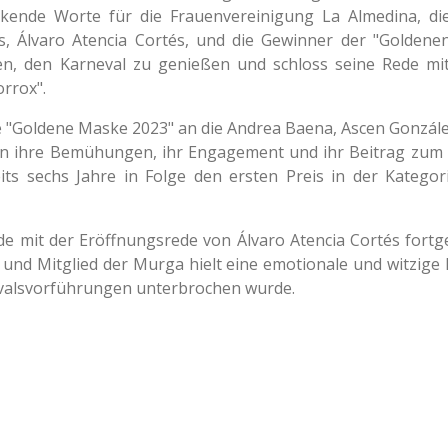
kende Worte für die Frauenvereinigung La Almedina, die
s, Álvaro Atencia Cortés, und die Gewinner der "Golden
n, den Karneval zu genießen und schloss seine Rede mi
orrox".
 "Goldene Maske 2023" an die Andrea Baena, Ascen Gonzále
en ihre Bemühungen, ihr Engagement und ihr Beitrag zum
eits sechs Jahre in Folge den ersten Preis in der Kateg
e mit der Eröffnungsrede von Álvaro Atencia Cortés fortge
i und Mitglied der Murga hielt eine emotionale und witzige 
evalsvorführungen unterbrochen wurde.