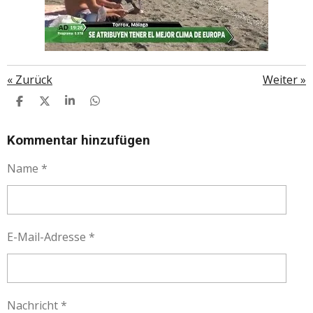
«
Zurück
Weiter
»
T
T
T
T
E
E
E
E
I
I
I
I
L
L
L
L
Kommentar hinzufügen
E
E
E
E
N
N
N
N
Name *
E-Mail-Adresse *
Nachricht *