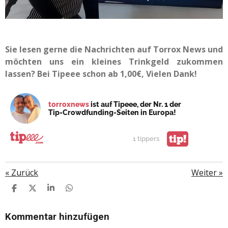
Sie lesen gerne die Nachrichten auf Torrox News und
möchten uns ein kleines Trinkgeld zukommen
lassen? Bei Tipeee schon ab 1,00€, Vielen Dank!
torroxnews
ist auf Tipeee, der Nr. 1 der
Tip-Crowdfunding-Seiten in Europa!
tip!
1 tippers
«
Zurück
Weiter
»
T
T
T
T
E
E
E
E
I
I
I
I
L
L
L
L
Kommentar hinzufügen
E
E
E
E