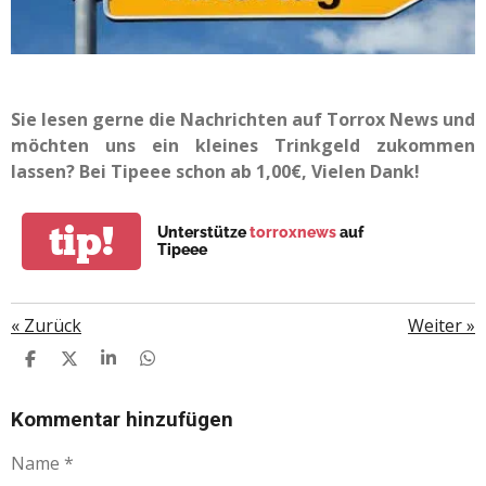
Sie lesen gerne die Nachrichten auf Torrox News und
möchten uns ein kleines Trinkgeld zukommen
lassen? Bei Tipeee schon ab 1,00€, Vielen Dank!
tip!
Unterstütze
torroxnews
auf
Tipeee
«
Zurück
Weiter
»
T
T
T
T
E
E
E
E
I
I
I
I
L
L
L
L
Kommentar hinzufügen
E
E
E
E
N
N
N
N
Name *