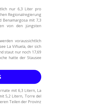
lich nur 6,3 Liter pro
chen Regionalregierung
nd Benamargosa mit 7,3
ten von den jüngsten
erden voraussichtlich
ee La Viñuela, der sich
nd staut nur noch 17,69
oche hatte der Stausee
S
nate mit 6,3 Litern, La
it 5,2 Litern, Torre del
deren Teilen der Provinz