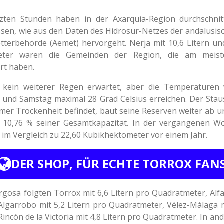
tzten Stunden haben in der Axarquia-Region durchschnitt
sen, wie aus den Daten des Hidrosur-Netzes der andalusis
etterbehörde (Aemet) hervorgeht. Nerja mit 10,6 Litern u
eter waren die Gemeinden der Region, die am meis
ert haben.
 kein weiterer Regen erwartet, aber die Temperaturen w
 und Samstag maximal 28 Grad Celsius erreichen. Der Staus
remer Trockenheit befindet, baut seine Reserven weiter ab u
. 10,76 % seiner Gesamtkapazität. In der vergangenen W
im Vergleich zu 22,60 Kubikhektometer vor einem Jahr.
DER SHOP, FÜR ECHTE TORROX FAN
osa folgten Torrox mit 6,6 Litern pro Quadratmeter, Alfar
 Algarrobo mit 5,2 Litern pro Quadratmeter, Vélez-Málaga m
Rincón de la Victoria mit 4,8 Litern pro Quadratmeter. In an