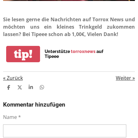
Sie lesen gerne die Nachrichten auf Torrox News und
möchten uns ein kleines Trinkgeld zukommen
lassen? Bei Tipeee schon ab 1,00€, Vielen Dank!
tip!
Unterstütze
torroxnews
auf
Tipeee
«
Zurück
Weiter
»
T
T
T
T
E
E
E
E
I
I
I
I
L
L
L
L
Kommentar hinzufügen
E
E
E
E
N
N
N
N
Name *