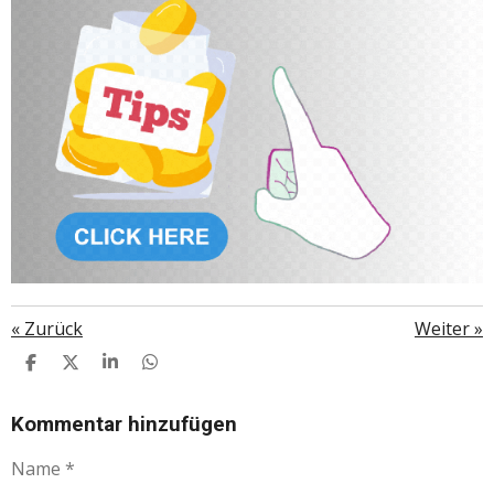
«
Zurück
Weiter
»
T
T
T
T
E
E
E
E
I
I
I
I
L
L
L
L
Kommentar hinzufügen
E
E
E
E
N
N
N
N
Name *