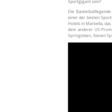
Sportgigant sein?
Die Basketballlegende
einer der besten Sportl
Hotels in Marbella, das
dem anderer US-Promi
Springsteen, Steven Sp