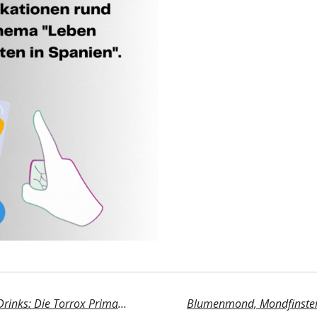
Heiße Beats und coole Drinks: Die Torrox Primavera Party wird das Highlight des Frühlings!