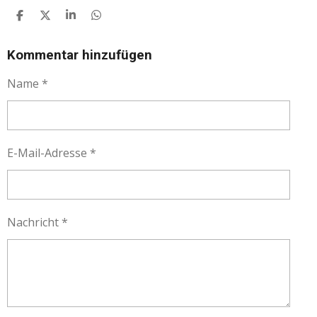
T
T
T
T
E
E
E
E
I
I
I
I
L
L
L
L
Kommentar hinzufügen
E
E
E
E
N
N
N
N
Name *
E-Mail-Adresse *
Nachricht *