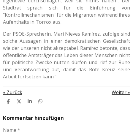
irgendwie durchschlagen, weil sie nichts haben". Der
Stadtrat sprach sich für die Einführung von
"Kontrollmechanismen" für die Migranten während ihres
Aufenthalts in Torrox aus.
Der PSOE-Sprecherin, Mari Nieves Ramírez, zufolge sind
solche Aussagen in einer demokratischen Gesellschaft
wie der unseren nicht akzeptabel. Ramírez betonte, dass
öffentliche Amtsträger das Leben dieser Menschen nicht
für politische Zwecke nutzen dürfen und rief zur Ruhe
und Verantwortung auf, damit das Rote Kreuz seine
Arbeit fortsetzen kann."
«
Zurück
Weiter
»
T
T
T
T
E
E
E
E
I
I
I
I
L
L
L
L
Kommentar hinzufügen
E
E
E
E
N
N
N
N
Name *