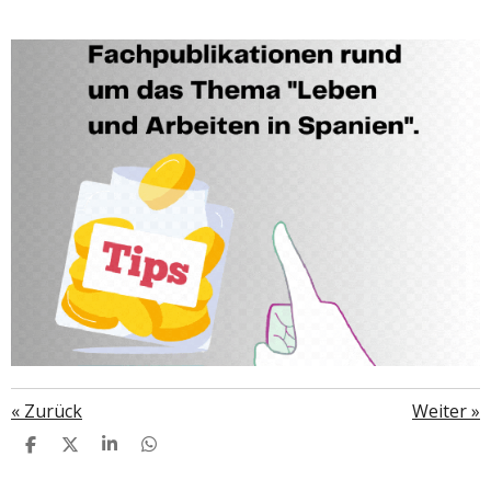
«
Zurück
Weiter
»
T
T
T
T
E
E
E
E
I
I
I
I