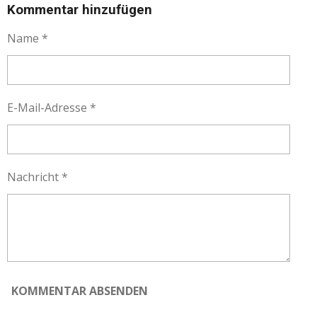
L
L
L
L
Kommentar hinzufügen
E
E
E
E
N
N
N
N
Name *
E-Mail-Adresse *
Nachricht *
KOMMENTAR ABSENDEN