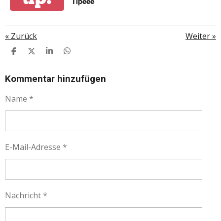
Tipeee
«
Zurück
Weiter
»
T
T
T
T
E
E
E
E
I
I
I
I
L
L
L
L
Kommentar hinzufügen
E
E
E
E
N
N
N
N
Name *
E-Mail-Adresse *
Nachricht *