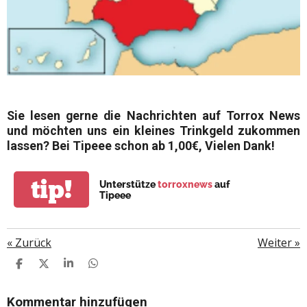
Sie lesen gerne die Nachrichten auf Torrox News
und möchten uns ein kleines Trinkgeld zukommen
lassen? Bei Tipeee schon ab 1,00€, Vielen Dank!
tip!
Unterstütze
torroxnews
auf
Tipeee
«
Zurück
Weiter
»
T
T
T
T
E
E
E
E
I
I
I
I
L
L
L
L
Kommentar hinzufügen