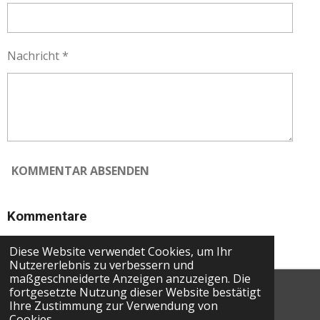
Nachricht *
KOMMENTAR ABSENDEN
Kommentare
Es gibt noch keine Kommentare.
Diese Website verwendet Cookies, um Ihr
Nutzererlebnis zu verbessern und
maßgeschneiderte Anzeigen anzuzeigen. Die
fortgesetzte Nutzung dieser Website bestätigt
© 2026 Torrox24
®
Ihre Zustimmung zur Verwendung von
Cookies.