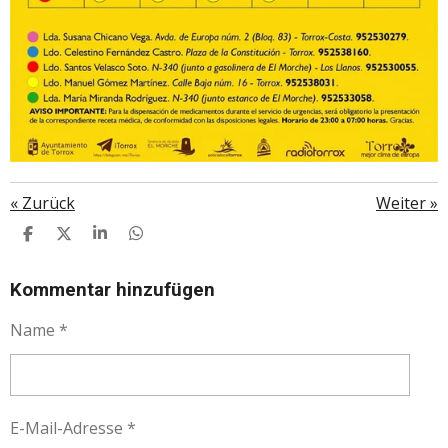
«
Zurück
Weiter
»
T
T
T
T
E
E
E
E
I
I
I
I
L
L
L
L
Kommentar hinzufügen
E
E
E
E
N
N
N
N
Name *
E-Mail-Adresse *